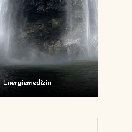
Energiemedizin
Craniosa